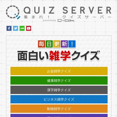
集ま
毎日更
お金雑学クイズ
健康雑学クイズ
漢字雑学クイズ
ビジネス雑学クイズ
動物雑学クイズ