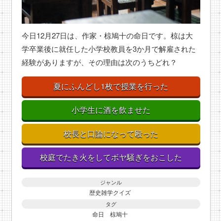
今日12月27日は、作家・椋鳩十の命日です。椋は大
学卒業後に就任した小学校教員を3か月で解雇された
経験がありますが、その理由は次のうちどれ？
夏にふんどし1枚で授業を行った
小学生に酒を飲ませた
校長と口論になって殴った
校庭でたき火をしてボヤ騒ぎをおこした
ジャンル
歴史雑学クイズ
タグ
命日
椋鳩十