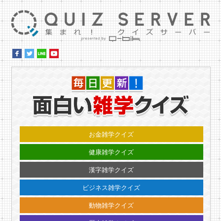
集ま
毎日更
お金雑学クイズ
健康雑学クイズ
漢字雑学クイズ
ビジネス雑学クイズ
動物雑学クイズ