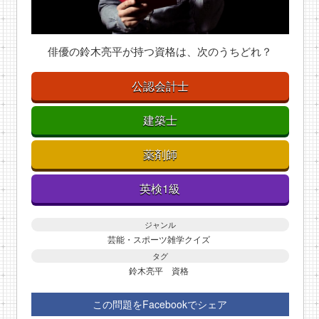
俳優の鈴木亮平が持つ資格は、次のうちどれ？
公認会計士
建築士
薬剤師
英検1級
ジャンル
芸能・スポーツ雑学クイズ
タグ
鈴木亮平
資格
この問題をFacebookでシェア