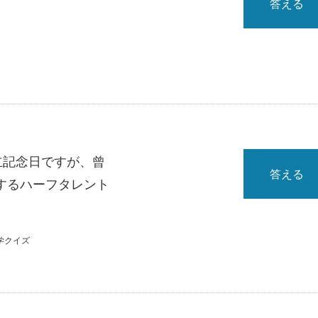
答える
立記念日ですが、曾
答える
するハーフタレント
学クイズ