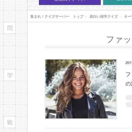
集まれ！クイズサーバー トップ
＞
面白い雑学クイズ
＞
キー
ファッ
20
フ
の