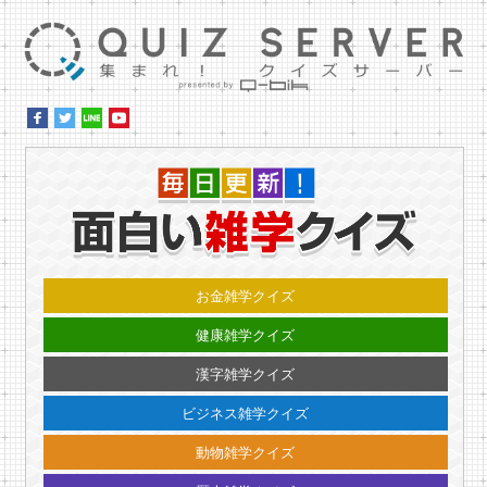
集ま
毎日更
お金雑学クイズ
健康雑学クイズ
漢字雑学クイズ
ビジネス雑学クイズ
動物雑学クイズ