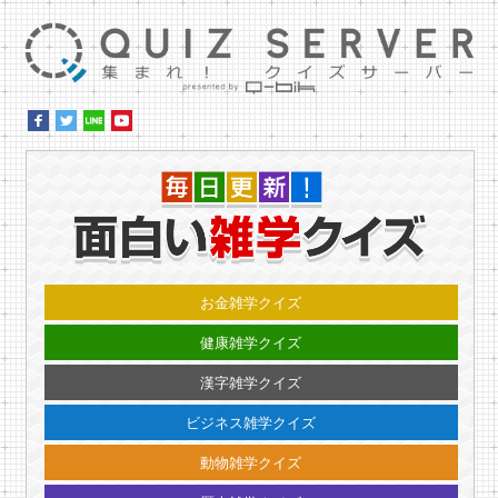
集ま
毎日更
お金雑学クイズ
健康雑学クイズ
漢字雑学クイズ
ビジネス雑学クイズ
動物雑学クイズ