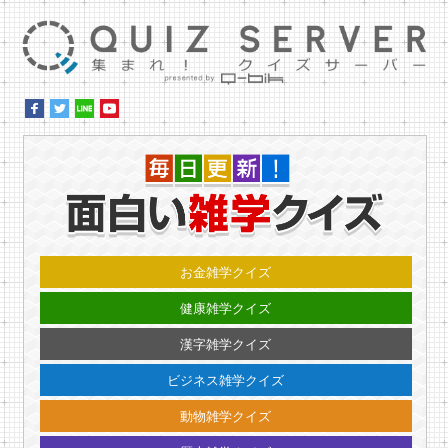
集ま
毎日更
お金雑学クイズ
健康雑学クイズ
漢字雑学クイズ
ビジネス雑学クイズ
動物雑学クイズ