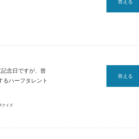
答える
立記念日ですが、曾
答える
するハーフタレント
学クイズ