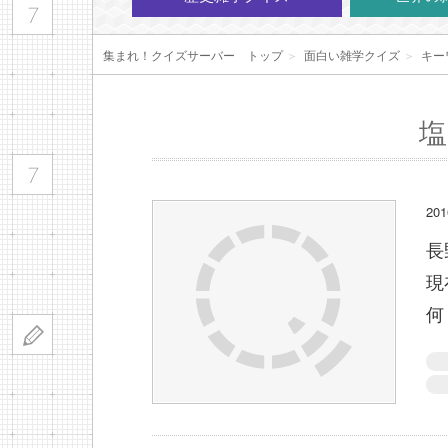
集まれ！クイズサーバー トップ
＞
面白い雑学クイズ
＞
キー
塩
20
長
現
何