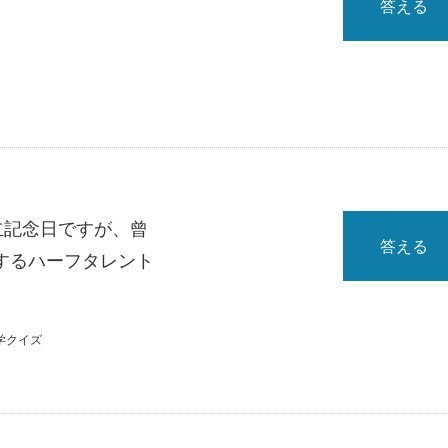
答える
立記念日ですが、曾
答える
するハーフタレント
学クイズ