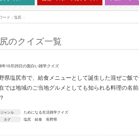
ワード：塩尻
＞
尻のクイズ一覧
16年10月25日の面白い雑学クイズ
野県塩尻市で、給食メニューとして誕生した混ぜご飯で
在では地域のご当地グルメとしても知られる料理の名前
？
ためになる生活雑学クイズ
ジャンル
塩尻
給食
長野県
タグ