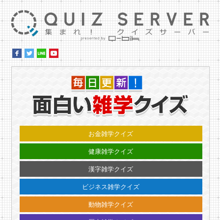
集ま
毎日更
お金雑学クイズ
健康雑学クイズ
漢字雑学クイズ
ビジネス雑学クイズ
動物雑学クイズ