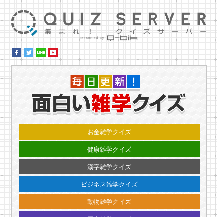
集ま
毎日更
お金雑学クイズ
健康雑学クイズ
漢字雑学クイズ
ビジネス雑学クイズ
動物雑学クイズ