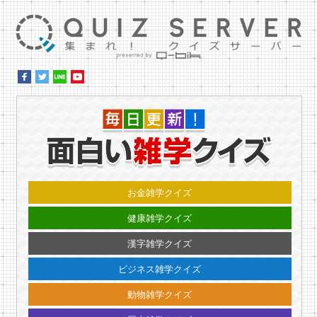
集ま
毎日更
お金雑学クイズ
健康雑学クイズ
漢字雑学クイズ
ビジネス雑学クイズ
動物雑学クイズ