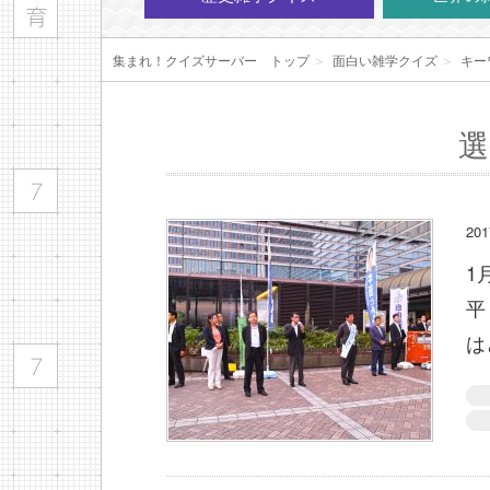
集まれ！クイズサーバー トップ
＞
面白い雑学クイズ
＞
キー
選
20
1
平
は