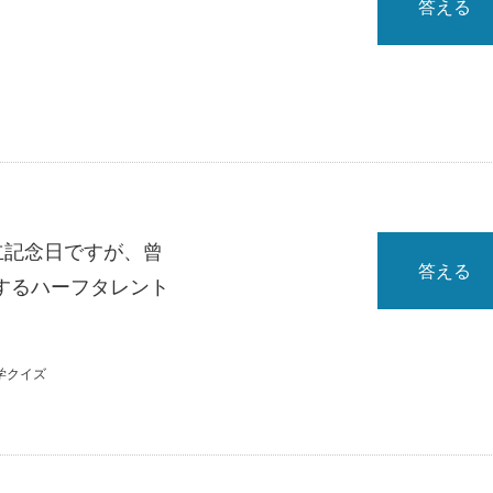
答える
立記念日ですが、曾
答える
するハーフタレント
学クイズ