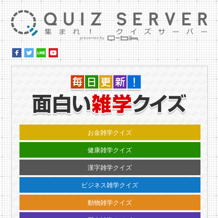
集ま
毎日更
お金雑学クイズ
健康雑学クイズ
漢字雑学クイズ
ビジネス雑学クイズ
動物雑学クイズ