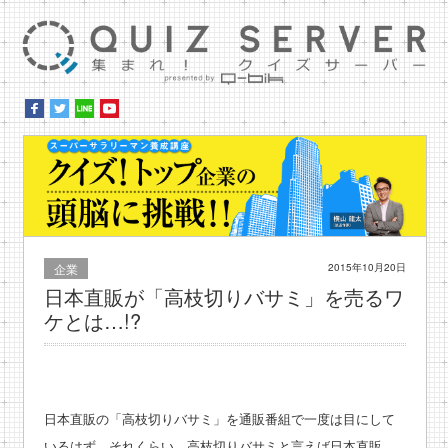
集ま
スー
企業
2015年10月20日
日本直販が「高枝切りバサミ」を売るワ
ケとは…!?
日本直販の「高枝切りバサミ」を通販番組で一度は目にして
いるはず。それくらい、高枝切りバサミと言えば日本直販、