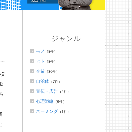
ジャンル
モノ
（8件）
ヒト
（8件）
企業
（30件）
 横
自治体
（7件）
脳
宣伝・広告
（4件）
ら
心理戦略
（6件）
ネーミング
（1件）
費
だ