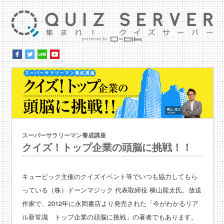
集ま
ス
スーパーサラリーマン養成講座
クイズ！トップ企業の頭脳に挑戦！！
キュービック主催のクイズイベント等でいつも協力してもら
っている（株）ドーンマジック 代表取締役 横山龍太氏。放送
作家で、2012年に永岡書店より発売された「今がわかるリア
ル新常識 トップ企業の頭脳に挑戦」の著者でもあります。