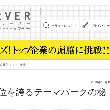
」
集まれ！クイズサーバー（Quiz Server）
当サイトについて
プライバシー
に挑戦！！
＞
企業
＞
2016年10月1
位を誇るテーマパークの秘