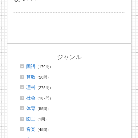
ジャンル
国語
（170問）
算数
（20問）
理科
（275問）
社会
（187問）
体育
（55問）
図工
（1問）
音楽
（45問）