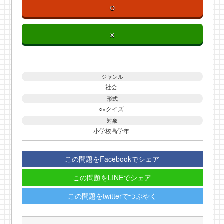
○
×
ジャンル
社会
形式
○×クイズ
対象
小学校高学年
この問題をFacebookでシェア
この問題をLINEでシェア
この問題をtwitterでつぶやく