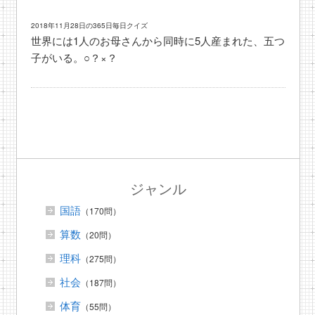
2018年11月28日の365日毎日クイズ
世界には1人のお母さんから同時に5人産まれた、五つ
子がいる。○？×？
ジャンル
国語
（170問）
算数
（20問）
理科
（275問）
社会
（187問）
体育
（55問）