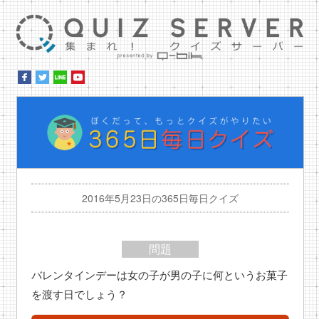
集ま
ぼ
2016年5月23日の365日毎日クイズ
問題
バレンタインデーは女の子が男の子に何というお菓子
を渡す日でしょう？