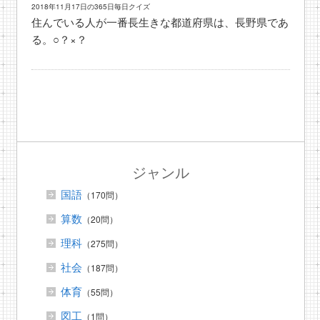
2018年11月17日の365日毎日クイズ
住んでいる人が一番長生きな都道府県は、長野県であ
る。○？×？
ジャンル
国語
（170問）
算数
（20問）
理科
（275問）
社会
（187問）
体育
（55問）
図工
（1問）