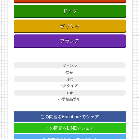
ドイツ
ギリシャ
フランス
ジャンル
社会
形式
4択クイズ
対象
小学校高学年
この問題をFacebookでシェア
この問題をLINEでシェア