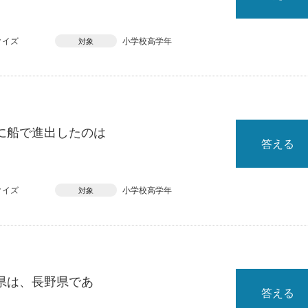
クイズ
小学校高学年
対象
に船で進出したのは
答える
クイズ
小学校高学年
対象
県は、長野県であ
答える