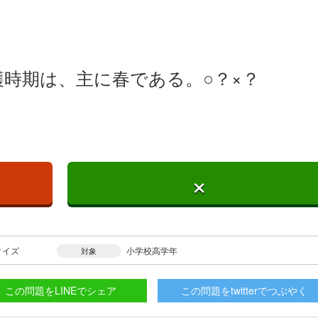
時期は、主に春である。○？×？
×
クイズ
小学校高学年
対象
この問題をLINEでシェア
この問題をtwitterでつぶやく