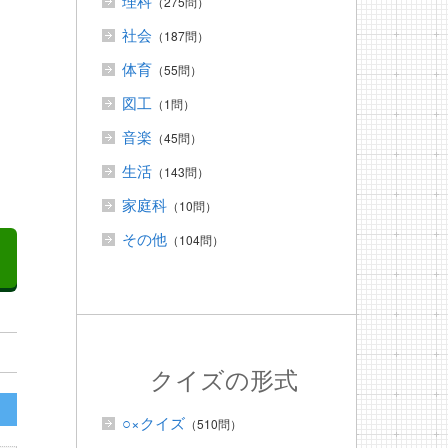
理科
（275問）
社会
（187問）
体育
（55問）
図工
（1問）
音楽
（45問）
生活
（143問）
家庭科
（10問）
その他
（104問）
クイズの形式
○×クイズ
（510問）