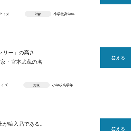
クイズ
小学校高学年
対象
ツリー」の高さ
答える
術家・宮本武蔵の名
クイズ
小学校高学年
対象
上が輸入品である。
答える