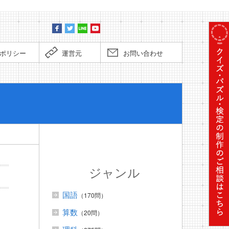
ポリシー
運営元
お問い合わせ
ぼくだっ
ジャンル
国語
（170問）
算数
（20問）