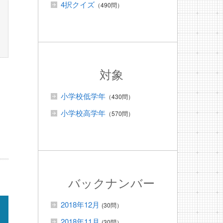
4択クイズ
（490問）
対象
小学校低学年
（430問）
小学校高学年
（570問）
バックナンバー
2018年12月
(30問）
2018年11月
(30問）