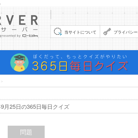
」
集まれ！クイズサーバー（Quiz Server）
当サイトについて
プライバシー
＞
6年9月25日の365日毎日クイズ
問題