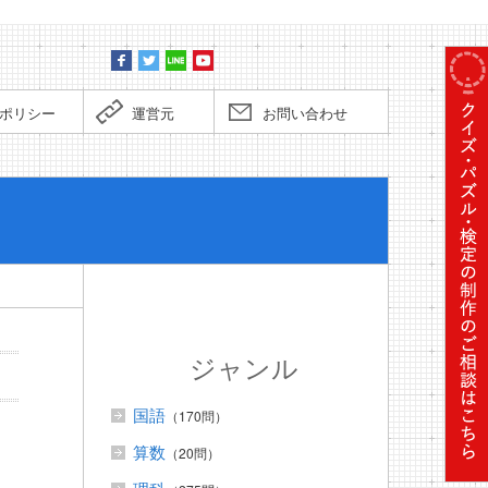
ポリシー
運営元
お問い合わせ
ぼくだっ
ジャンル
国語
（170問）
算数
（20問）