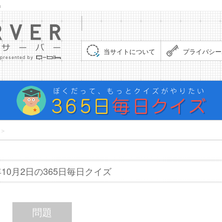
」
集まれ！クイズサーバー（Quiz Server）
当サイトについて
プライバシー
＞
6年10月2日の365日毎日クイズ
問題