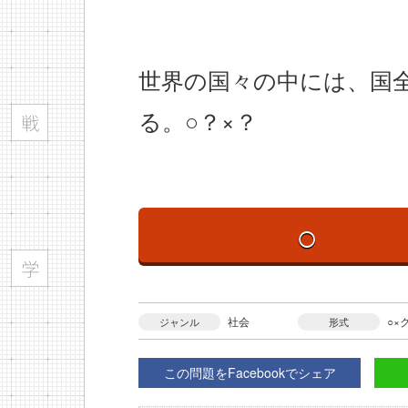
世界の国々の中には、国
る。○？×？
○
社会
○×
ジャンル
形式
この問題をFacebookでシェア