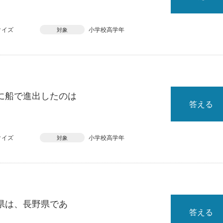
クイズ
小学校高学年
対象
に船で進出したのは
答える
クイズ
小学校高学年
対象
県は、長野県であ
答える