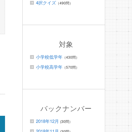
4択クイズ
（490問）
対象
小学校低学年
（430問）
小学校高学年
（570問）
バックナンバー
2018年12月
(30問）
2018年11月
(30問）