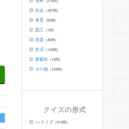
理科
（275問）
社会
（187問）
体育
（55問）
図工
（1問）
音楽
（45問）
生活
（143問）
家庭科
（10問）
その他
（104問）
クイズの形式
○×クイズ
（510問）