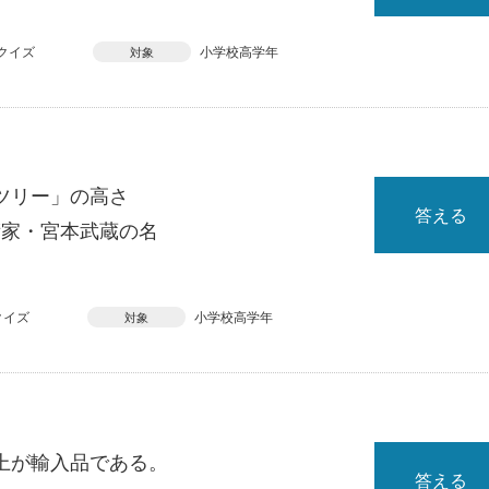
クイズ
小学校高学年
対象
ツリー」の高さ
答える
術家・宮本武蔵の名
クイズ
小学校高学年
対象
上が輸入品である。
答える