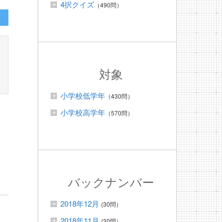
4択クイズ
（490問）
対象
小学校低学年
（430問）
小学校高学年
（570問）
バックナンバー
2018年12月
(30問）
2018年11月
(30問）