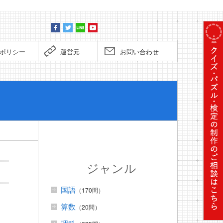
ポリシー
運営元
お問い合わせ
ぼくだっ
ジャンル
国語
（170問）
算数
（20問）