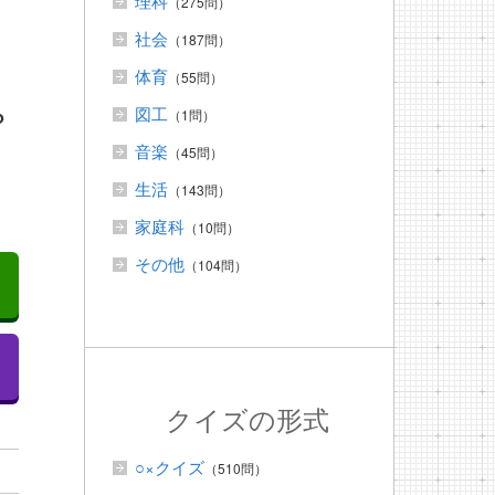
理科
（275問）
社会
（187問）
体育
（55問）
？
図工
（1問）
音楽
（45問）
生活
（143問）
家庭科
（10問）
その他
（104問）
クイズの形式
○×クイズ
（510問）