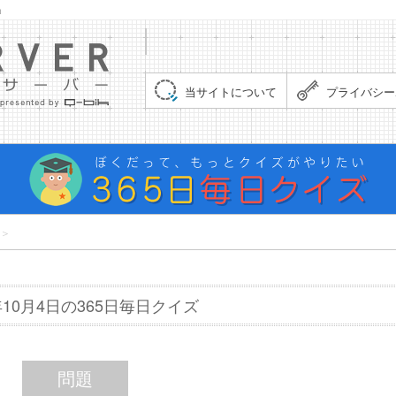
」
集まれ！クイズサーバー（Quiz Server）
当サイトについて
プライバシー
＞
6年10月4日の365日毎日クイズ
問題