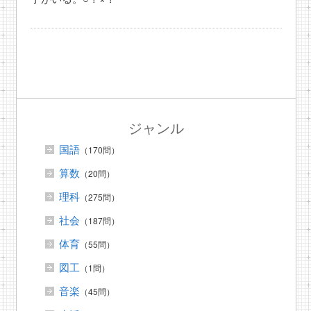
ジャンル
国語
（170問）
算数
（20問）
理科
（275問）
社会
（187問）
体育
（55問）
図工
（1問）
音楽
（45問）