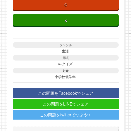
○
×
ジャンル
生活
形式
○×クイズ
対象
小学校低学年
この問題をFacebookでシェア
この問題をLINEでシェア
この問題をtwitterでつぶやく