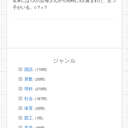
世界には1人のお母さんから同時に5人産まれた、五つ
子がいる。○？×？
ジャンル
国語
（170問）
算数
（20問）
理科
（275問）
社会
（187問）
体育
（55問）
図工
（1問）
音楽
（45問）