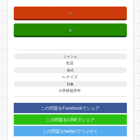
○
×
ジャンル
生活
形式
○×クイズ
対象
小学校低学年
この問題をFacebookでシェア
この問題をLINEでシェア
この問題をtwitterでつぶやく