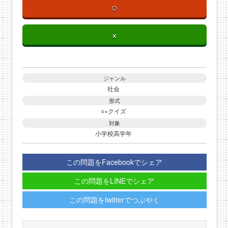
○
×
ジャンル
社会
形式
○×クイズ
対象
小学校高学年
この問題をFacebookでシェア
この問題をLINEでシェア
この問題をtwitterでつぶやく