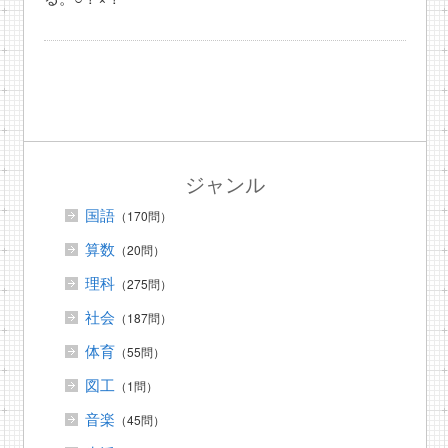
ジャンル
国語
（170問）
算数
（20問）
理科
（275問）
社会
（187問）
体育
（55問）
図工
（1問）
音楽
（45問）