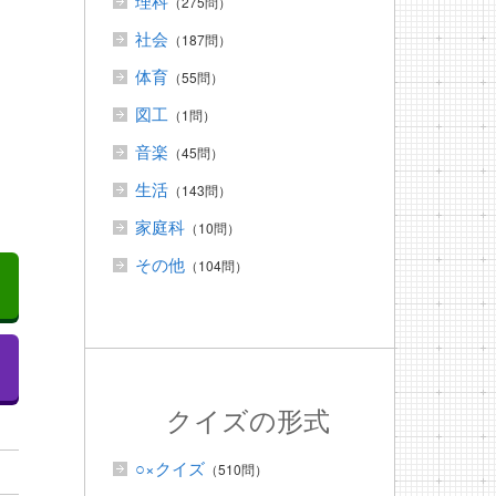
理科
（275問）
社会
（187問）
体育
（55問）
図工
（1問）
音楽
（45問）
生活
（143問）
家庭科
（10問）
その他
（104問）
クイズの形式
○×クイズ
（510問）