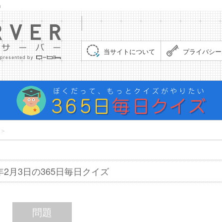
」
集まれ！クイズサーバー（Quiz Server）
当サイトについて
プライバシー
＞
7年2月3日の365日毎日クイズ
問題