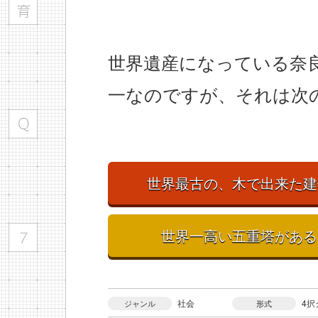
世界遺産になっている奈
一なのですが、それは次
世界最古の、木で出来た建
世界一高い五重塔がある
社会
4択
ジャンル
形式