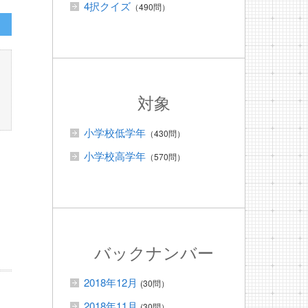
4択クイズ
（490問）
対象
小学校低学年
（430問）
小学校高学年
（570問）
バックナンバー
2018年12月
(30問）
2018年11月
(30問）