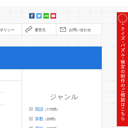
ポリシー
運営元
お問い合わせ
ぼくだっ
ジャンル
国語
（170問）
算数
（20問）