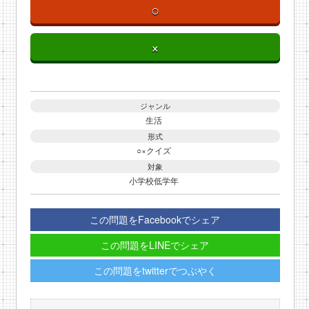
○
×
ジャンル
生活
形式
○×クイズ
対象
小学校低学年
この問題をFacebookでシェア
この問題をLINEでシェア
この問題をtwitterでつぶやく