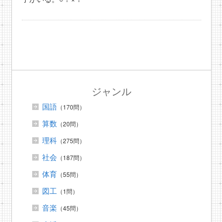
ジャンル
国語
（170問）
算数
（20問）
理科
（275問）
社会
（187問）
体育
（55問）
図工
（1問）
音楽
（45問）