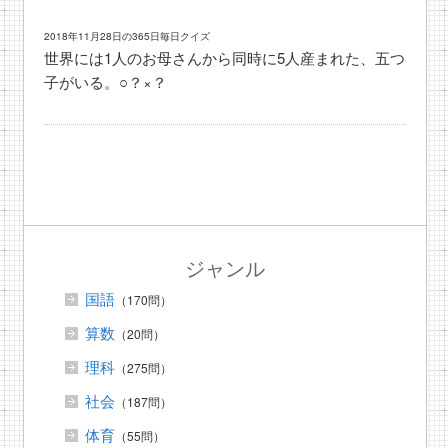
2018年11月28日の365日毎日クイズ
世界には1人のお母さんから同時に5人産まれた、五つ
子がいる。○？×？
ジャンル
国語
（170問）
算数
（20問）
理科
（275問）
社会
（187問）
体育
（55問）