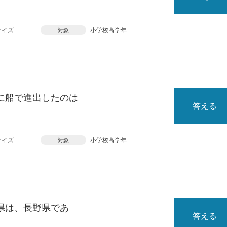
クイズ
小学校高学年
対象
に船で進出したのは
答える
クイズ
小学校高学年
対象
県は、長野県であ
答える