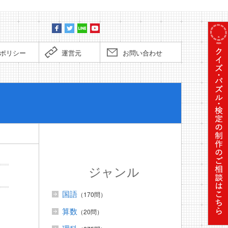
ポリシー
運営元
お問い合わせ
ぼくだっ
ジャンル
国語
（170問）
算数
（20問）