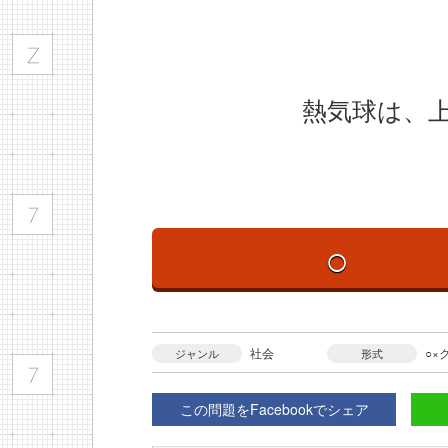
熱気球は、上
○
社会
○×
ジャンル
形式
この問題をFacebookでシェア