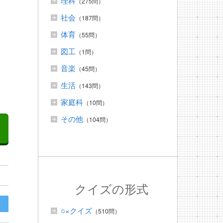
理科
（275問）
社会
（187問）
体育
（55問）
図工
（1問）
音楽
（45問）
生活
（143問）
家庭科
（10問）
その他
（104問）
クイズの形式
○×クイズ
（510問）