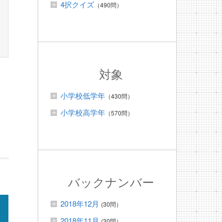
4択クイズ
（490問）
対象
小学校低学年
（430問）
小学校高学年
（570問）
バックナンバー
2018年12月
(30問）
2018年11月
(30問）