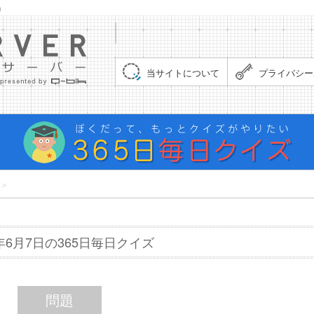
」
集まれ！クイズサーバー（Quiz Server）
当サイトについて
プライバシー
＞
7年6月7日の365日毎日クイズ
問題