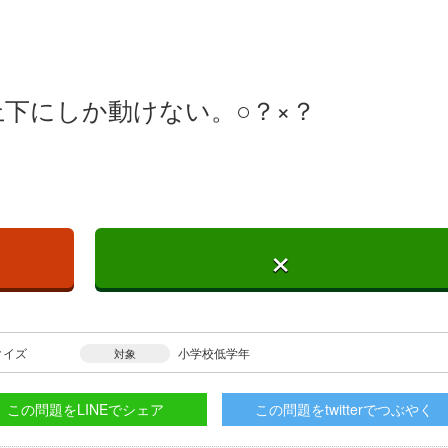
下にしか動けない。○？×？
×
クイズ
小学校低学年
対象
この問題をLINEでシェア
この問題をtwitterでつぶやく