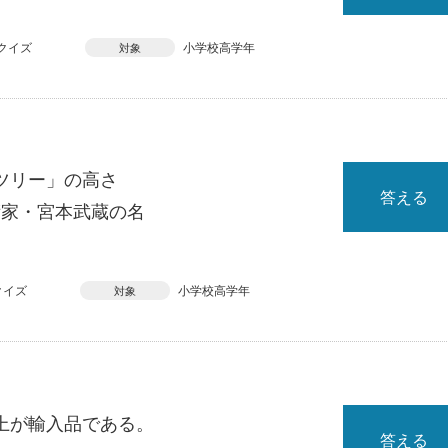
クイズ
小学校高学年
対象
ツリー」の高さ
答える
術家・宮本武蔵の名
クイズ
小学校高学年
対象
上が輸入品である。
答える