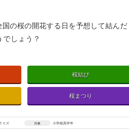
全国の桜の開花する日を予想して結んだ
うでしょう？
桜結び
桜まつり
クイズ
小学校高学年
対象