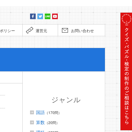
ポリシー
運営元
お問い合わせ
ぼくだっ
ジャンル
国語
（170問）
算数
（20問）