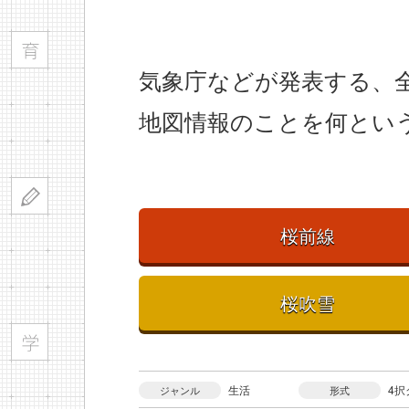
気象庁などが発表する、
地図情報のことを何とい
桜前線
桜吹雪
生活
4択
ジャンル
形式