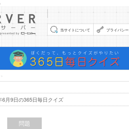
」
集まれ！クイズサーバー（Quiz Server）
当サイトについて
プライバシー
＞
7年6月9日の365日毎日クイズ
問題