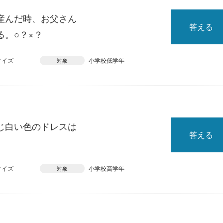
産んだ時、お父さん
答える
。○？×？
クイズ
小学校低学年
対象
じ白い色のドレスは
答える
クイズ
小学校高学年
対象