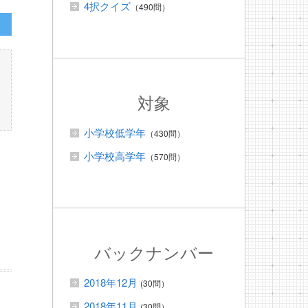
4択クイズ
（490問）
対象
小学校低学年
（430問）
小学校高学年
（570問）
バックナンバー
2018年12月
(30問）
2018年11月
(30問）