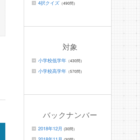
4択クイズ
（490問）
対象
小学校低学年
（430問）
小学校高学年
（570問）
バックナンバー
2018年12月
(30問）
2018年11月
(30問）