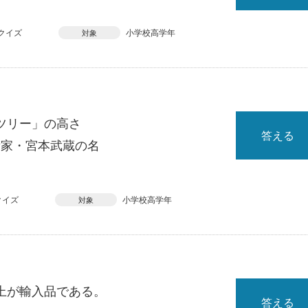
クイズ
小学校高学年
対象
ツリー」の高さ
答える
術家・宮本武蔵の名
クイズ
小学校高学年
対象
上が輸入品である。
答える