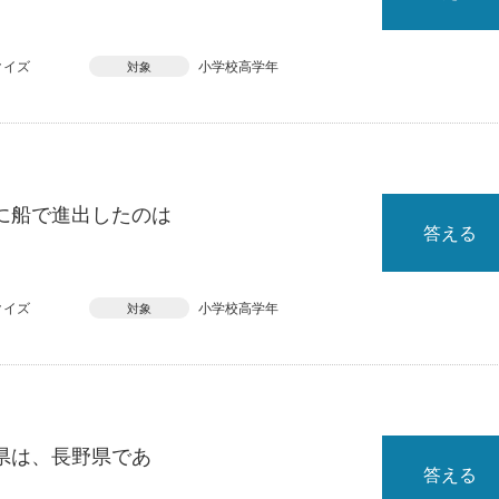
クイズ
小学校高学年
対象
に船で進出したのは
答える
クイズ
小学校高学年
対象
県は、長野県であ
答える