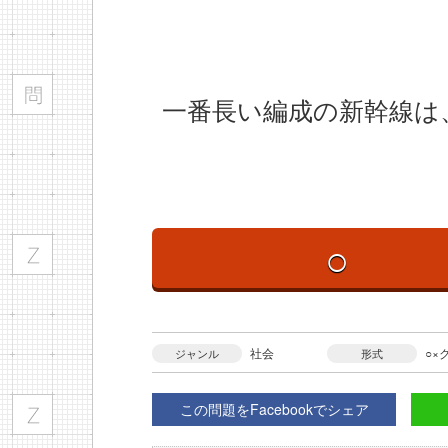
一番長い編成の新幹線は
○
社会
○×
ジャンル
形式
この問題をFacebookでシェア