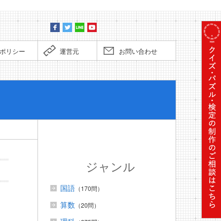
ポリシー
運営元
お問い合わせ
ぼくだっ
ジャンル
国語
（170問）
算数
（20問）