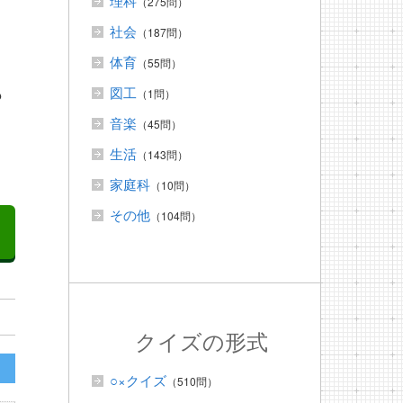
理科
（275問）
社会
（187問）
体育
（55問）
？
図工
（1問）
音楽
（45問）
生活
（143問）
家庭科
（10問）
その他
（104問）
クイズの形式
○×クイズ
（510問）