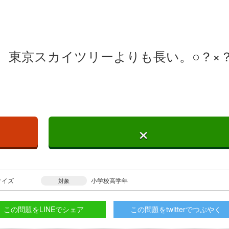
、東京スカイツリーよりも長い。○？×
×
クイズ
小学校高学年
対象
この問題をLINEでシェア
この問題をtwitterでつぶやく