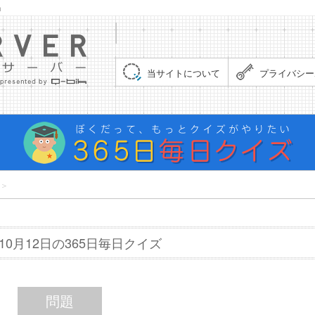
」
集まれ！クイズサーバー（Quiz Server）
当サイトについて
プライバシー
＞
年10月12日の365日毎日クイズ
問題