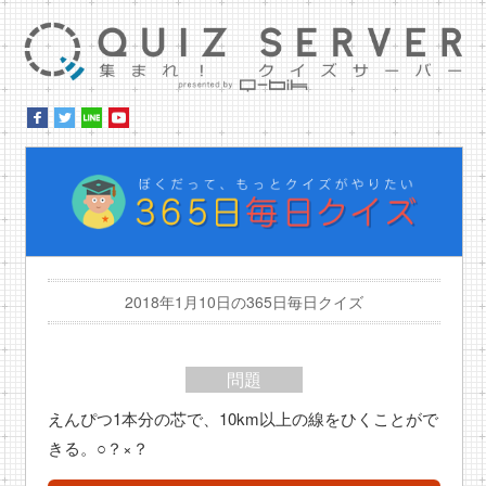
集ま
ぼ
2018年1月10日の365日毎日クイズ
問題
えんぴつ1本分の芯で、10km以上の線をひくことがで
きる。○？×？