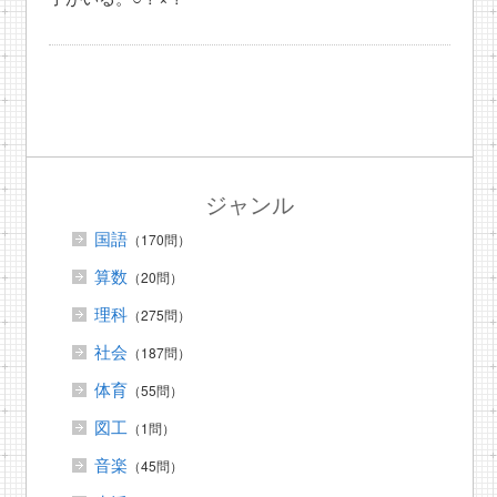
ジャンル
国語
（170問）
算数
（20問）
理科
（275問）
社会
（187問）
体育
（55問）
図工
（1問）
音楽
（45問）