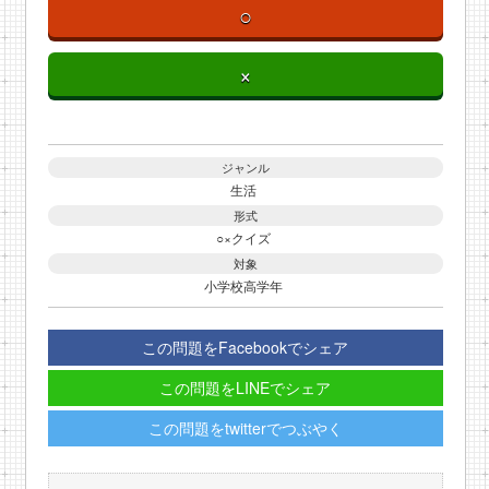
○
×
ジャンル
生活
形式
○×クイズ
対象
小学校高学年
この問題をFacebookでシェア
この問題をLINEでシェア
この問題をtwitterでつぶやく