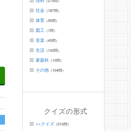
理科
（275問）
社会
（187問）
体育
（55問）
図工
（1問）
音楽
（45問）
生活
（143問）
家庭科
（10問）
その他
（104問）
クイズの形式
○×クイズ
（510問）