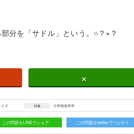
部分を「サドル」という。○？×？
×
クイズ
小学校低学年
対象
この問題をLINEでシェア
この問題をtwitterでつぶやく