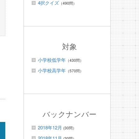
4択クイズ
（490問）
対象
小学校低学年
（430問）
小学校高学年
（570問）
バックナンバー
2018年12月
(30問）
2018年11月
(30問）