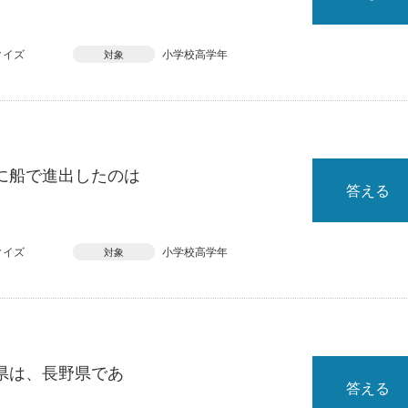
クイズ
小学校高学年
対象
に船で進出したのは
答える
クイズ
小学校高学年
対象
県は、長野県であ
答える