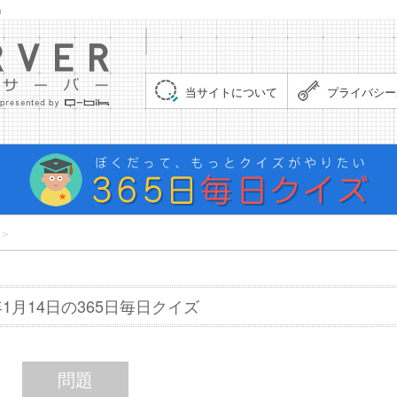
」
集まれ！クイズサーバー（Quiz Server）
当サイトについて
プライバシー
＞
8年1月14日の365日毎日クイズ
問題