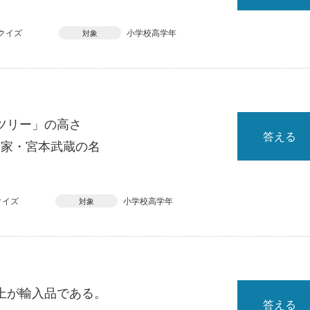
クイズ
小学校高学年
対象
ツリー」の高さ
答える
術家・宮本武蔵の名
クイズ
小学校高学年
対象
上が輸入品である。
答える