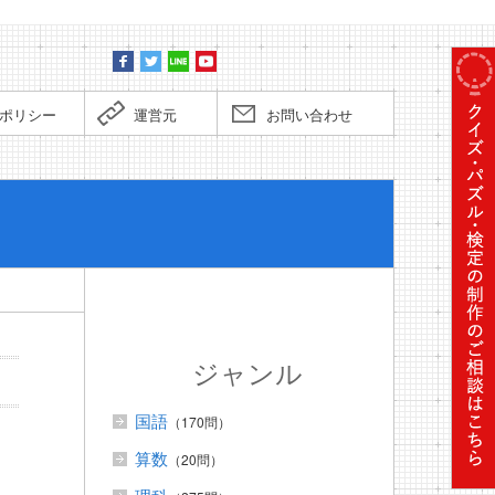
ポリシー
運営元
お問い合わせ
ぼくだっ
ジャンル
国語
（170問）
算数
（20問）