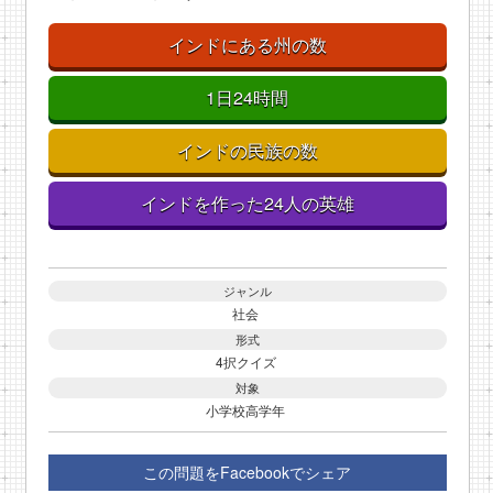
インドにある州の数
1日24時間
インドの民族の数
インドを作った24人の英雄
ジャンル
社会
形式
4択クイズ
対象
小学校高学年
この問題をFacebookでシェア