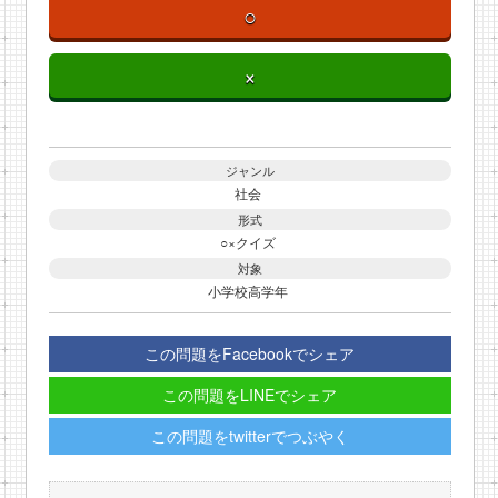
○
×
ジャンル
社会
形式
○×クイズ
対象
小学校高学年
この問題をFacebookでシェア
この問題をLINEでシェア
この問題をtwitterでつぶやく