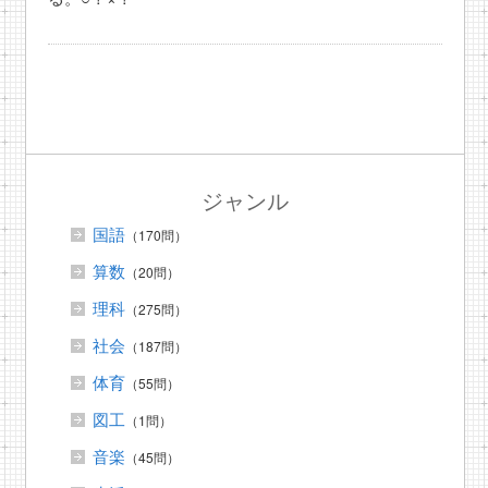
ジャンル
国語
（170問）
算数
（20問）
理科
（275問）
社会
（187問）
体育
（55問）
図工
（1問）
音楽
（45問）