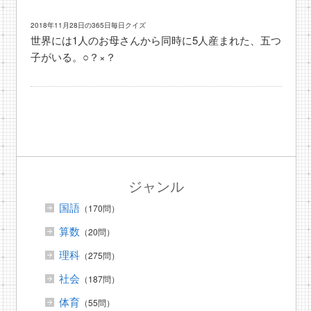
2018年11月28日の365日毎日クイズ
世界には1人のお母さんから同時に5人産まれた、五つ
子がいる。○？×？
ジャンル
国語
（170問）
算数
（20問）
理科
（275問）
社会
（187問）
体育
（55問）