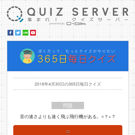
集ま
ぼ
2018年4月30日の365日毎日クイズ
問題
音の速さよりも速く飛ぶ飛行機がある。○？×？
○