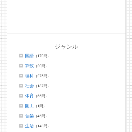
ジャンル
国語
（170問）
算数
（20問）
理科
（275問）
社会
（187問）
体育
（55問）
図工
（1問）
音楽
（45問）
生活
（143問）