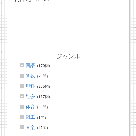
ジャンル
国語
（170問）
算数
（20問）
理科
（275問）
社会
（187問）
体育
（55問）
図工
（1問）
音楽
（45問）