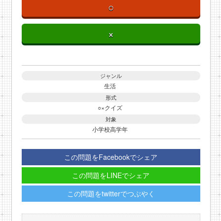
○
×
ジャンル
生活
形式
○×クイズ
対象
小学校高学年
この問題をFacebookでシェア
この問題をLINEでシェア
この問題をtwitterでつぶやく