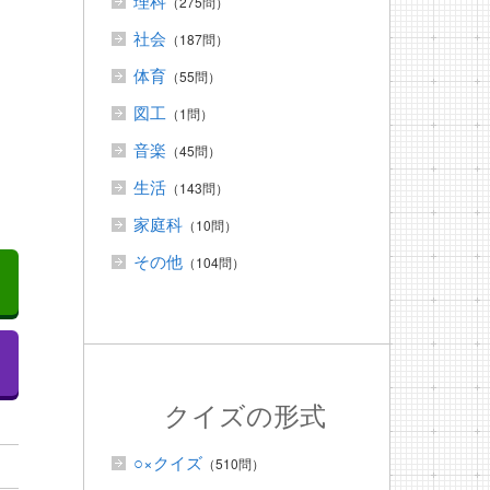
理科
（275問）
社会
（187問）
体育
（55問）
図工
（1問）
音楽
（45問）
生活
（143問）
家庭科
（10問）
その他
（104問）
クイズの形式
○×クイズ
（510問）