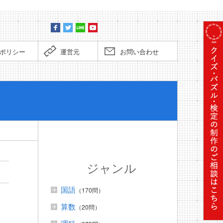
ポリシー
運営元
お問い合わせ
ぼくだっ
ジャンル
国語
（170問）
算数
（20問）