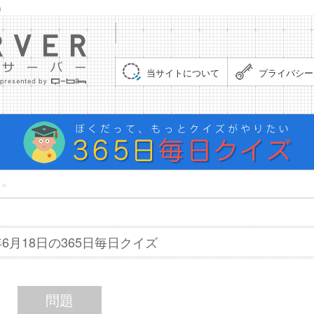
」
集まれ！クイズサーバー（Quiz Server）
当サイトについて
プライバシー
＞
8年6月18日の365日毎日クイズ
問題