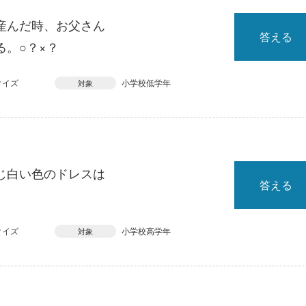
産んだ時、お父さん
答える
。○？×？
クイズ
小学校低学年
対象
じ白い色のドレスは
答える
クイズ
小学校高学年
対象