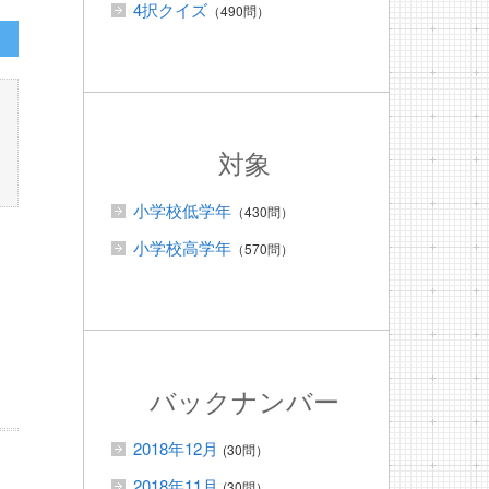
4択クイズ
（490問）
対象
小学校低学年
（430問）
小学校高学年
（570問）
バックナンバー
2018年12月
(30問）
2018年11月
(30問）