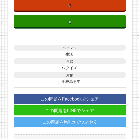
○
×
ジャンル
生活
形式
○×クイズ
対象
小学校高学年
この問題をFacebookでシェア
この問題をLINEでシェア
この問題をtwitterでつぶやく