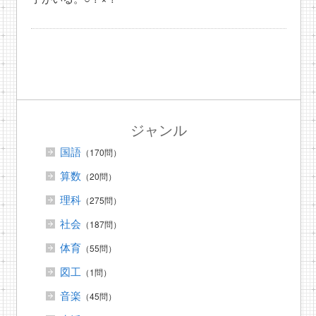
ジャンル
国語
（170問）
算数
（20問）
理科
（275問）
社会
（187問）
体育
（55問）
図工
（1問）
音楽
（45問）