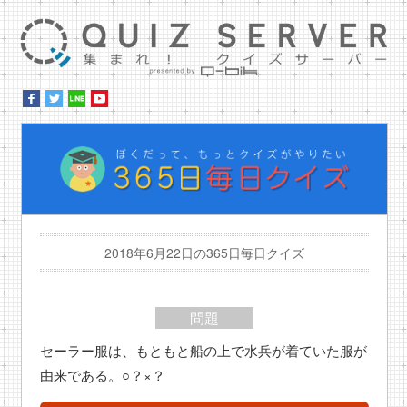
集ま
ぼ
2018年6月22日の365日毎日クイズ
問題
セーラー服は、もともと船の上で水兵が着ていた服が
由来である。○？×？