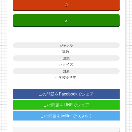
○
×
ジャンル
算数
形式
○×クイズ
対象
小学校高学年
この問題をFacebookでシェア
この問題をLINEでシェア
この問題をtwitterでつぶやく