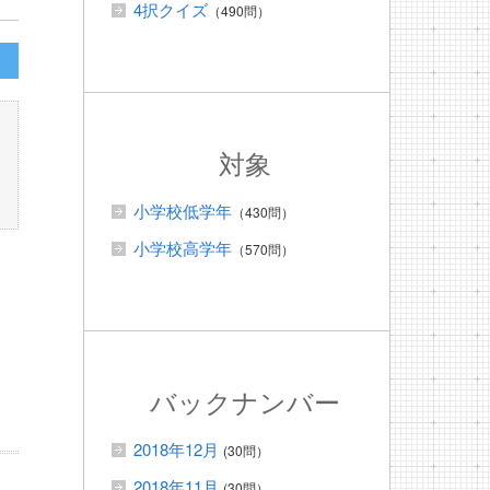
4択クイズ
（490問）
対象
小学校低学年
（430問）
小学校高学年
（570問）
バックナンバー
2018年12月
(30問）
2018年11月
(30問）