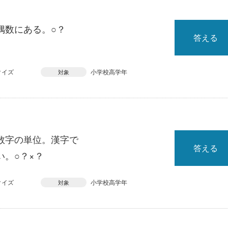
偶数にある。○？
答える
クイズ
小学校高学年
対象
数字の単位。漢字で
答える
。○？×？
クイズ
小学校高学年
対象