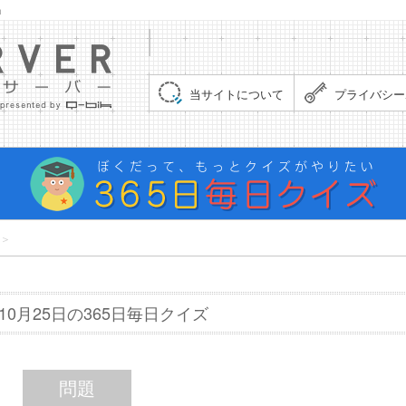
」
集まれ！クイズサーバー（Quiz Server）
当サイトについて
プライバシー
＞
年10月25日の365日毎日クイズ
問題