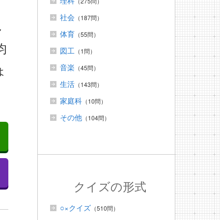
理科
（275問）
社会
（187問）
し
体育
（55問）
均
図工
（1問）
ょ
音楽
（45問）
生活
（143問）
家庭科
（10問）
その他
（104問）
クイズの形式
○×クイズ
（510問）