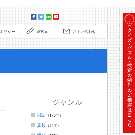
ポリシー
運営元
お問い合わせ
ぼくだっ
ジャンル
国語
（170問）
算数
（20問）