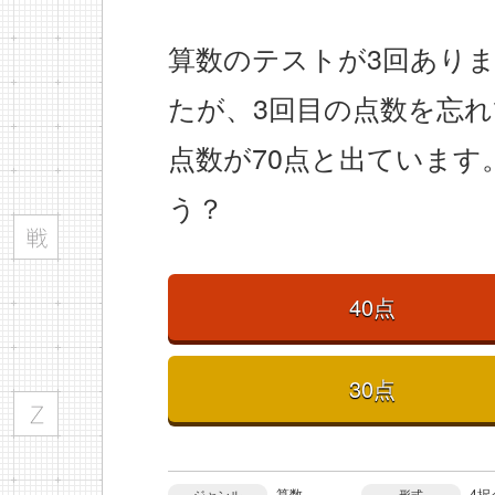
算数のテストが3回ありまし
たが、3回目の点数を忘
点数が70点と出ています
う？
40点
30点
算数
4択
ジャンル
形式