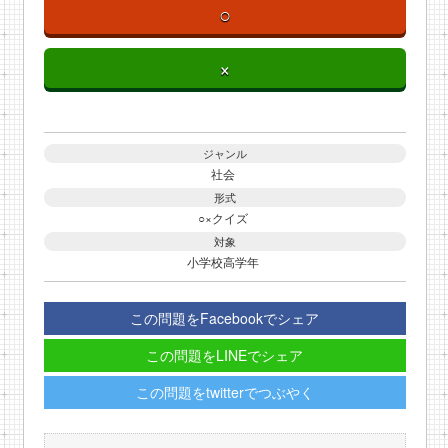
○
×
ジャンル
社会
形式
○×クイズ
対象
小学校高学年
この問題をFacebookでシェア
この問題をLINEでシェア
この問題をtwitterでつぶやく