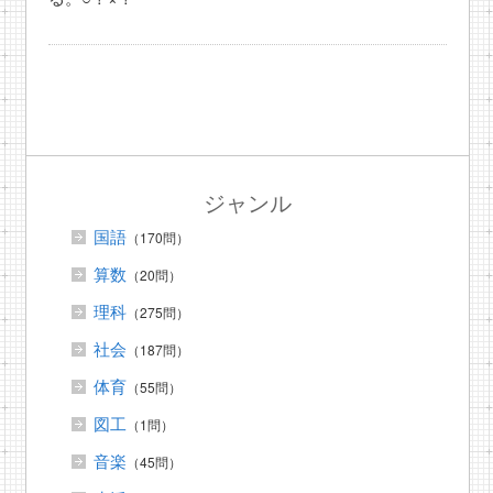
ジャンル
国語
（170問）
算数
（20問）
理科
（275問）
社会
（187問）
体育
（55問）
図工
（1問）
音楽
（45問）