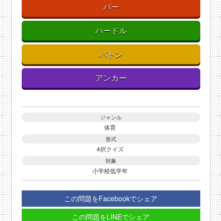
バー
ハードル
バトン
アンカー
ジャンル
体育
形式
4択クイズ
対象
小学校低学年
この問題をFacebookでシェア
この問題をLINEでシェア