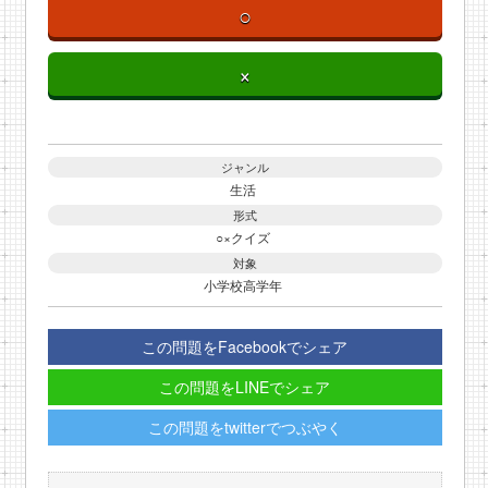
○
×
ジャンル
生活
形式
○×クイズ
対象
小学校高学年
この問題をFacebookでシェア
この問題をLINEでシェア
この問題をtwitterでつぶやく