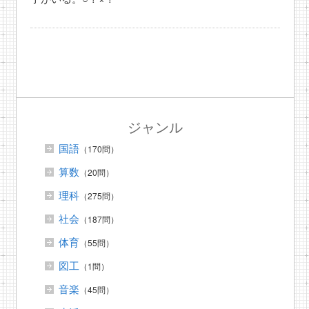
ジャンル
国語
（170問）
算数
（20問）
理科
（275問）
社会
（187問）
体育
（55問）
図工
（1問）
音楽
（45問）