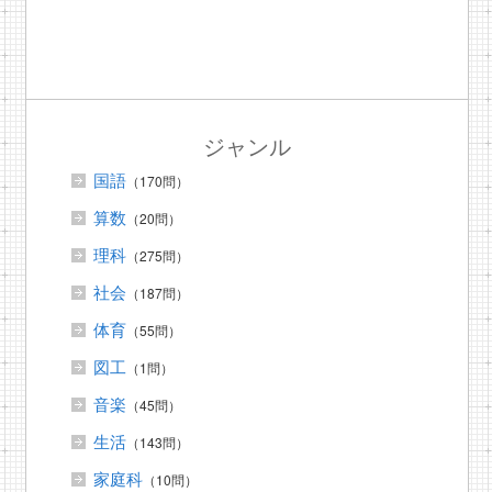
ジャンル
国語
（170問）
算数
（20問）
理科
（275問）
社会
（187問）
体育
（55問）
図工
（1問）
音楽
（45問）
生活
（143問）
家庭科
（10問）