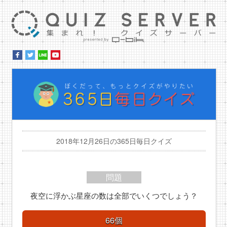
集ま
ぼ
2018年12月26日の365日毎日クイズ
問題
夜空に浮かぶ星座の数は全部でいくつでしょう？
66個