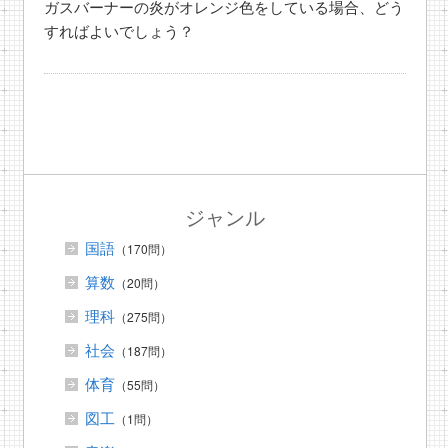
ガスバーナーの炎がオレンジ色をしている場合、どう
すればよいでしょう？
ジャンル
国語
（170問）
算数
（20問）
理科
（275問）
社会
（187問）
体育
（55問）
図工
（1問）