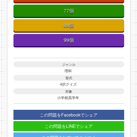
77個
88個
99個
ジャンル
理科
形式
4択クイズ
対象
小学校高学年
この問題をFacebookでシェア
この問題をLINEでシェア