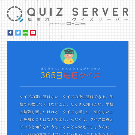
集ま
ぼ
クイズの前に道はない、クイズの後に道はできる。学
校でも教えてくれないこと、たくさん知りたい。学校
の勉強も楽しいけれど、クイズも楽しい。知らないこ
とを知ることはなんて楽しいんだろう。クイズに答え
ていると知らないうちにどんどん覚えてしまうんだ
よ。パパやママより詳しくなっちゃうこともあるんだ