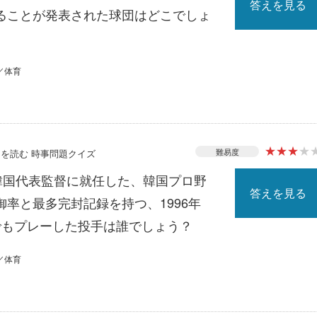
答えを見る
ることが発表された球団はどこでしょ
／体育
★
★
★
★
難易度
ースを読む 時事問題クイズ
の韓国代表監督に就任した、韓国プロ野
答えを見る
率と最多完封記録を持つ、1996年
でもプレーした投手は誰でしょう？
／体育