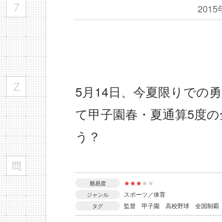
201
5月14日、今夏限りでの
て甲子園春・夏通算5度
う？
★
★
★
★
★
難易度
スポーツ／体育
ジャンル
監督
甲子園
高校野球
全国制覇
タグ