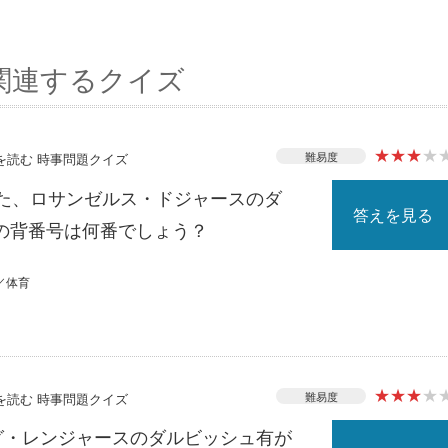
関連するクイズ
★
★
★
★
難易度
スを読む 時事問題クイズ
れた、ロサンゼルス・ドジャースのダ
答えを見る
の背番号は何番でしょう？
／体育
★
★
★
★
難易度
スを読む 時事問題クイズ
ーグ・レンジャースのダルビッシュ有が