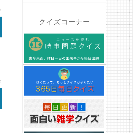
★
クイズコーナー
★