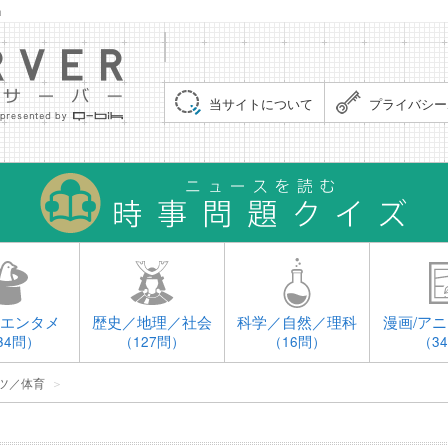
」
集まれ！クイズサーバー（Quiz Server）
当サイトについて
プライバシー
エンタメ
歴史／地理／社会
科学／自然／理科
漫画/アニ
34問）
（127問）
（16問）
（3
ツ／体育
＞