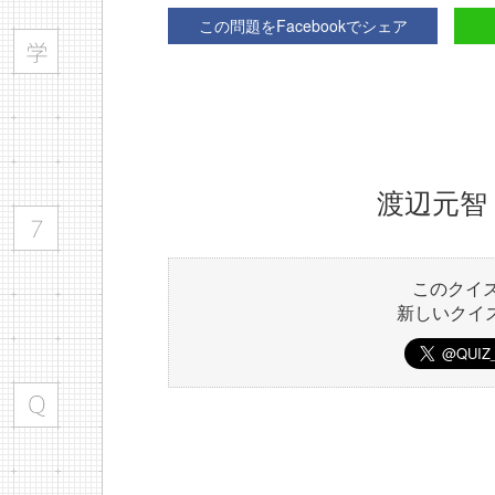
この問題をFacebookでシェア
渡辺元智
このクイ
新しいクイ