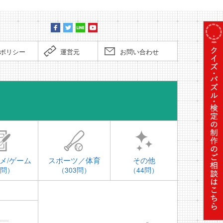
ポリシー
運営元
お問い合わせ
時事問題
メ/ゲーム
スポーツ／体育
その他
4問）
（303問）
（44問）